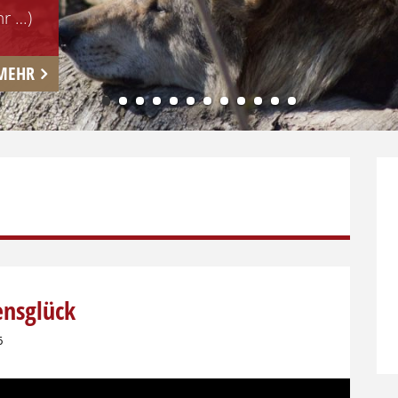
r …)
MEHR
1
2
3
4
5
6
7
8
9
10
11
12
nsglück
6