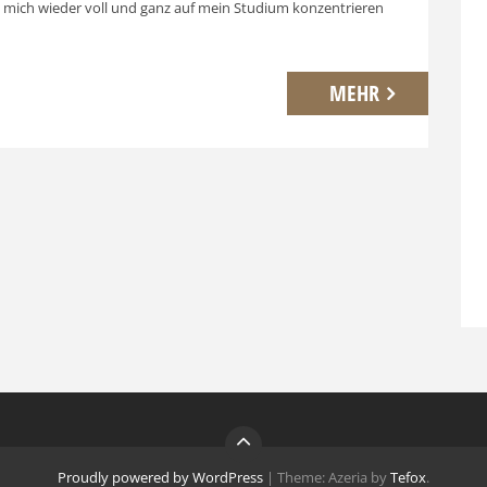
 mich wieder voll und ganz auf mein Studium konzentrieren
MEHR
Proudly powered by WordPress
|
Theme: Azeria by
Tefox
.