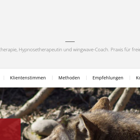
chotherapie, Hypnosetherapeutin und wingwave-Coach. Praxis für fre
Klientenstimmen
Methoden
Empfehlungen
K