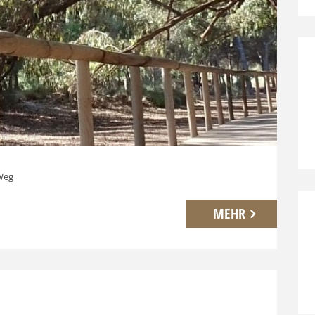
 Weg
MEHR