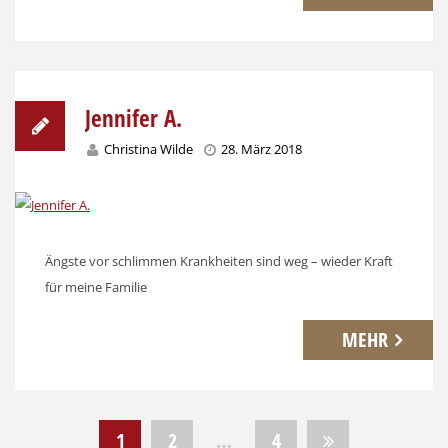
Jennifer A.
Christina Wilde
28. März 2018
Ängste vor schlimmen Krankheiten sind weg – wieder Kraft
für meine Familie
MEHR
Beitragsnavigation
1
2
…
4