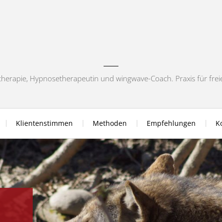
chotherapie, Hypnosetherapeutin und wingwave-Coach. Praxis für fre
Klientenstimmen
Methoden
Empfehlungen
K