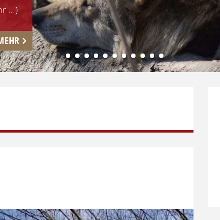
r …)
MEHR
1
2
3
4
5
6
7
8
9
10
11
12